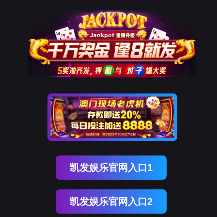
凯发娱乐官网入口1
凯发娱乐官网入口2