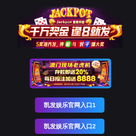
发
生赢家一触即发
走进凯发k8
资讯中心
联系凯发k8
解决方案
广告标识
服装高级定制智能裁剪解决方案
团体职业装智能裁剪解决方案
运动内衣智
动化裁切流水线
纺织服装
TB10 高速广告裁切机
纺织服装
行业应用
08系复材送切收自动化裁切流水线
TB10 高速广告裁切机
RC03II服装模板
织服装
复材工业
数码标签
走进凯发k8
公司简介
领导风采
资讯中心
凯发k