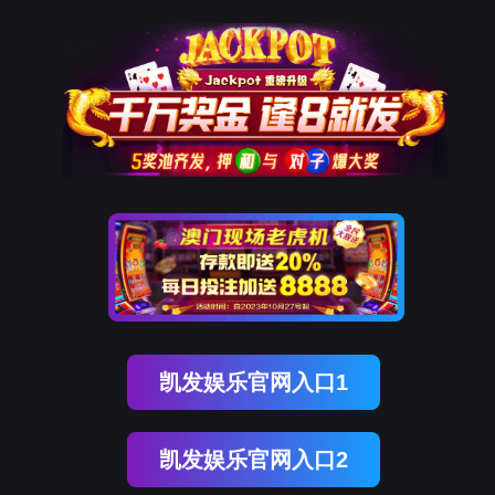
发
生赢家一触即发
走进凯发k8
资讯中心
联系凯发k8
解决方案
广告标识
服装高级定制智能裁剪解决方案
团体职业装智能裁剪解决方案
运动内衣智
动化裁切流水线
纺织服装
TB10 高速广告裁切机
纺织服装
行业应用
08系复材送切收自动化裁切流水线
TB10 高速广告裁切机
RC03II服装模板
织服装
复材工业
数码标签
走进凯发k8
公司简介
领导风采
资讯中心
凯发k