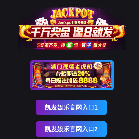
凯发娱乐官网入口1
凯发娱乐官网入口2