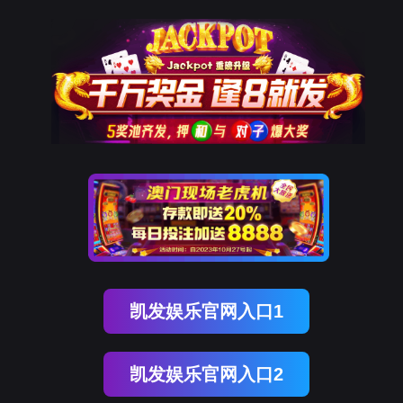
凯发娱乐官网入口1
凯发娱乐官网入口2